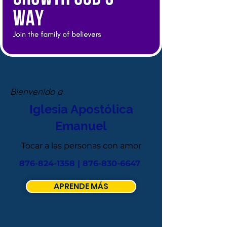
Bienvenido a
Iglesia Apostólica
Emanuel
Tocar a las personas con amor
876-824-1358
|
876-830-6647
APRENDE MÁS