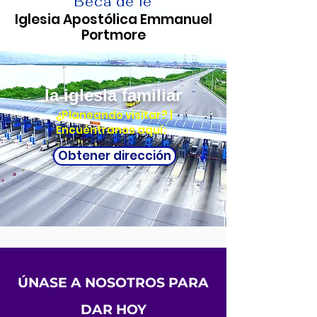
Beca de fe
Iglesia Apostólica Emmanuel
Portmore
la iglesia familiar
¿Planeando visitar? |
Encuéntranos aquí:
Obtener dirección
ÚNASE A NOSOTROS PARA
DAR HOY