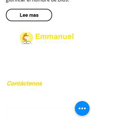
Lee mas
Síguenos aquí
Contáctenos
876-824-1358
|
876-830-
6647
Suscríbase a nuestra lista de
correo